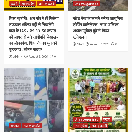
कटनी
मध्य प्रदेश
हाल -ए-कटनी
Uncategorized
शिक्षा क्रांति:-अब गांव में ही मिलेगा
स्टेट बैंक के सामने बनेगा आधुनिक
उज्ज्वल भविष्य यहीं से निकलेंगे
शॉपिंग कॉम्प्लेक्स, नगर पालिका
कल के IAS-IPS 33.50 करोड़
अध्यक्ष मुकेश दुबे ने किया
की लागत से बने सांदीपनि विद्यालय
भूमिपूजन
का लोकार्पण, शिक्षा के नए युग की
Staff
August 7, 2026
0
शुरुआत : संजय पाठक
ADMIN
August 8, 2026
0
Uncategorized
कटनी
शहडोल
हाल-ए-शहडोल
मध्य प्रदेश
हाल -ए-कटनी