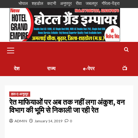
भोपाल
शहडोल
कटनी
अनूपपुर
रीवा
जबलपुर
गौरेला-पेंड्रा
देश
राज्य
e-पेपर
📺
हाल-ए-अनूपपुर
रेत माफियाओं पर अब तक नहीं लगा अंकुश, वन
विभाग की भूमि से निकाली जा रही रेत
ADMIN
January 14, 2019
0