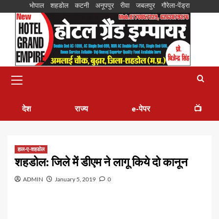
भोपाल
शहडोल
कटनी
अनूपपुर
रीवा
जबलपुर
गौरेला-पेंड्रा
देश
राज्य
e-पेपर
📺
हाल-ए-शहडोल
शहडोल: जिले में डीएम ने लागू किये दो कानून
ADMIN
January 5, 2019
0