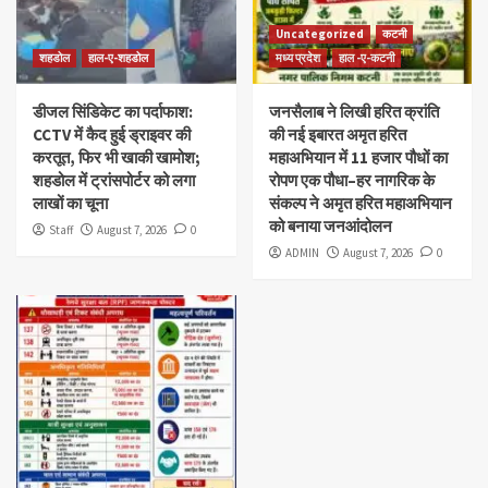
Uncategorized
कटनी
शहडोल
हाल-ए-शहडोल
मध्य प्रदेश
हाल -ए-कटनी
डीजल सिंडिकेट का पर्दाफाश:
जनसैलाब ने लिखी हरित क्रांति
CCTV में कैद हुई ड्राइवर की
की नई इबारत अमृत हरित
करतूत, फिर भी खाकी खामोश;
महाअभियान में 11 हजार पौधों का
शहडोल में ट्रांसपोर्टर को लगा
रोपण एक पौधा–हर नागरिक के
लाखों का चूना
संकल्प ने अमृत हरित महाअभियान
को बनाया जनआंदोलन
Staff
August 7, 2026
0
ADMIN
August 7, 2026
0