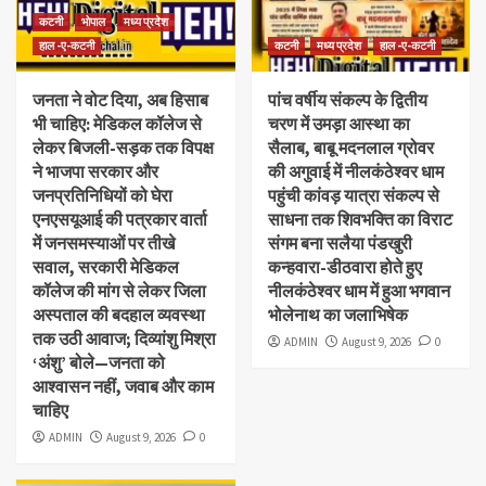
कटनी
भोपाल
मध्य प्रदेश
हाल -ए-कटनी
कटनी
मध्य प्रदेश
हाल -ए-कटनी
जनता ने वोट दिया, अब हिसाब
पांच वर्षीय संकल्प के द्वितीय
भी चाहिए: मेडिकल कॉलेज से
चरण में उमड़ा आस्था का
लेकर बिजली-सड़क तक विपक्ष
सैलाब, बाबू मदनलाल ग्रोवर
ने भाजपा सरकार और
की अगुवाई में नीलकंठेश्वर धाम
जनप्रतिनिधियों को घेरा
पहुंची कांवड़ यात्रा संकल्प से
एनएसयूआई की पत्रकार वार्ता
साधना तक शिवभक्ति का विराट
में जनसमस्याओं पर तीखे
संगम बना सलैया पंडखुरी
सवाल, सरकारी मेडिकल
कन्हवारा-डीठवारा होते हुए
कॉलेज की मांग से लेकर जिला
नीलकंठेश्वर धाम में हुआ भगवान
अस्पताल की बदहाल व्यवस्था
भोलेनाथ का जलाभिषेक
तक उठी आवाज; दिव्यांशु मिश्रा
ADMIN
August 9, 2026
0
‘अंशु’ बोले—जनता को
आश्वासन नहीं, जवाब और काम
चाहिए
ADMIN
August 9, 2026
0