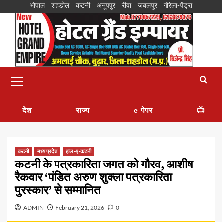
भोपाल
शहडोल
कटनी
अनूपपुर
रीवा
जबलपुर
गौरेला-पेंड्रा
देश
राज्य
e-पेपर
📺
कटनी
मध्य प्रदेश
हाल -ए-कटनी
कटनी के पत्रकारिता जगत को गौरव, आशीष
रैकवार ‘पंडित अरुण शुक्ला पत्रकारिता
पुरस्कार’ से सम्मानित
ADMIN
February 21, 2026
0