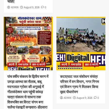
चाहिए
ADMIN
August 9, 2026
0
कटनी
मध्य प्रदेश
हाल -ए-कटनी
कटनी
मध्य प्रदेश
हाल -ए-कटनी
पांच वर्षीय संकल्प के द्वितीय चरण में
कटाएघाट जल संशोधन संयंत्र
उमड़ा आस्था का सैलाब, बाबू
परिसर में वन विभाग, नगर निगम
मदनलाल ग्रोवर की अगुवाई में
एवं विजन ग्रुप ने मिलकर किया
नीलकंठेश्वर धाम पहुंची कांवड़
वृहद पौधारोपण
यात्रा संकल्प से साधना तक
ADMIN
August 9, 2026
0
शिवभक्ति का विराट संगम बना
सलैया पंडखुरी कन्हवारा-डीठवारा