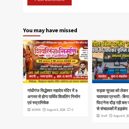
You may have missed
कटनी
मध्य प्रदेश
हाल -ए-कटनी
शहडोल
हाल-ए-शहडोल
गांधीगंज सिद्धेश्वर महादेव मंदिर में 9
सड़क सुरक्षा को लेकर 
अगस्त से होगा पार्थिव शिवलिंग निर्माण
यातायात प्रभारी : बिन
एवं रुद्राभिषेक
फिटनेस दौड़ रही बस 
से संचालकों में हड़कंप
ADMIN
August 8, 2026
0
Staff
August 8, 2