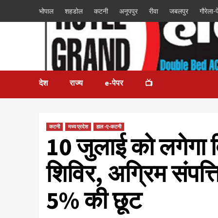
भोपाल
शहडोल
कटनी
अनूपपुर
रीवा
जबलपुर
गौरेला-पे
देश
राज्य
e-पेपर
📺
कटनी
मध्य प्रदेश
हाल -ए-कटनी
10 जुलाई को लगेगा व
शिविर, अग्रिम संपत्
5% की छूट