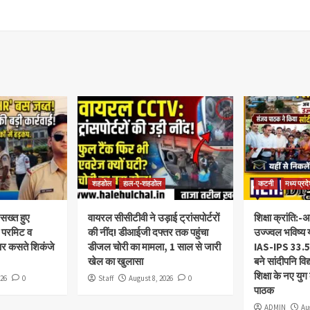
शहडोल
हाल-ए-शहडोल
कटनी
मध्य प्रद
सख्त हुए
वायरल सीसीटीवी ने उड़ाई ट्रांसपोर्टरों
शिक्षा क्रांति:-अ
ा परमिट व
की नींद! डीआईजी दफ्तर तक पहुंचा
उज्ज्वल भविष्य 
पर कसते शिकंजे
डीजल चोरी का मामला, 1 साल से जारी
IAS-IPS 33.50
खेल का खुलासा
बने सांदीपनि वि
शिक्षा के नए यु
026
0
Staff
August 8, 2026
0
पाठक
ADMIN
Au