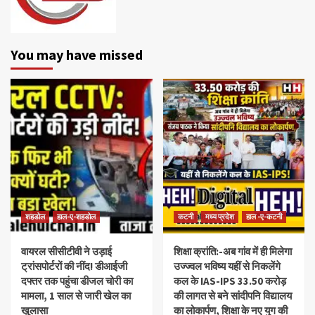
You may have missed
शहडोल
हाल-ए-शहडोल
कटनी
मध्य प्रदेश
हाल -ए-कटनी
वायरल सीसीटीवी ने उड़ाई
शिक्षा क्रांति:-अब गांव में ही मिलेगा
ट्रांसपोर्टरों की नींद! डीआईजी
उज्ज्वल भविष्य यहीं से निकलेंगे
दफ्तर तक पहुंचा डीजल चोरी का
कल के IAS-IPS 33.50 करोड़
मामला, 1 साल से जारी खेल का
की लागत से बने सांदीपनि विद्यालय
खुलासा
का लोकार्पण, शिक्षा के नए युग की