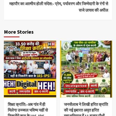
महापौर का आत्मीय होली संदेश:- प्रेम, पर्यावरण और जिम्मेदारी के रंगों से
सजे उत्सव की अपील
More Stories
Uncategorized
कटनी
कटनी
मध्य प्रदेश
हाल -ए-कटनी
मध्य प्रदेश
हाल -ए-कटनी
शिक्षा क्रांति:-अब गांव में ही
जनसैलाब ने लिखी हरित क्रांति
मिलेगा उज्ज्वल भविष्य यहीं से
की नई इबारत अमृत हरित
निकलेंगे कल के IAS-IPS
महाअभियान में 11 हजार पौधों