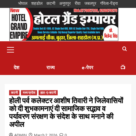
भोपाल
शहडोल
कटनी
अनूपपुर
रीवा
जबलपुर
गौरेला-पेंड्रा
देश
राज्य
e-पेपर
📺
कटनी
मध्य प्रदेश
हाल -ए-कटनी
होली पर्व कलेक्टर आशीष तिवारी ने जिलेवासियों
को दी शुभकामनाएं दी सामाजिक सद्भाव व
पर्यावरण संरक्षण के संदेश के साथ मनाने की
अपील
ADMIN
March 2, 2026
0