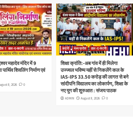
रदेश
हाल -ए-कटनी
कटनी
मध्य प्रदेश
हाल -ए-कटनी
ेश्वर महादेव मंदिर में 9
शिक्षा क्रांति:-अब गांव में ही मिलेगा
 पार्थिव शिवलिंग निर्माण एवं
उज्ज्वल भविष्य यहीं से निकलेंगे कल के
IAS-IPS 33.50 करोड़ की लागत से बने
सांदीपनि विद्यालय का लोकार्पण, शिक्षा के
ugust 8, 2026
0
नए युग की शुरुआत : संजय पाठक
ADMIN
August 8, 2026
0