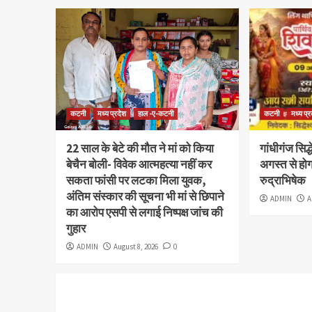
कटनी
मध्य प्रदेश
हाल -ए-कटनी
कटनी
मध्य प्
22 साल के बेटे की मौत ने मां को किया
गांधीगंज सिद्ध
बेचैन बोली- विवेक आत्महत्या नहीं कर
अगस्त से होगा
सकता फांसी पर लटका मिला युवक,
रुद्राभिषेक
अंतिम संस्कार की सूचना भी मां से छिपाने
ADMIN
A
का आरोप एसपी से लगाई निष्पक्ष जांच की
गुहार
ADMIN
August 8, 2026
0