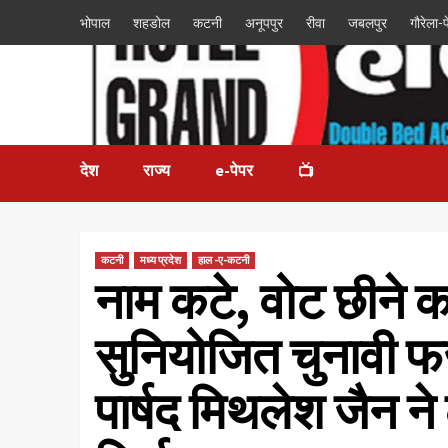
भोपाल
शहडोल
कटनी
अनूपपुर
रीवा
जबलपुर
गौरेला-पे
देश
राज्य
e-पेपर
📺
कटनी
मध्य प्रदेश
हाल -ए-कटनी
नाम कटे, वोट छीने का
सुनियोजित चुनावी फर
पार्षद मिथलेश जैन न