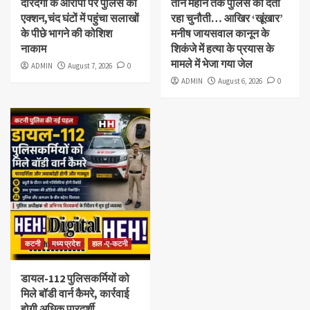
दरिंदगी के आरोपी पर पुलिस का
तीन महीने तक पुलिस को देता
एक्शन,चंद घंटों में पहुंचा सलाखों
रहा चुनौती… आखिर ‘खूंखार’
के पीछे भागने की कोशिश
मनीष जायसवाल कानून के
नाकाम
शिकंजे में हत्या के प्रयास के
मामले में भेजा गया जेल
ADMIN
August 7, 2026
0
ADMIN
August 6, 2026
0
कटनी
मध्य प्रदेश
हाल -ए-कटनी
डायल-112 पुलिसकर्मियों को
मिले बॉडी वार्न कैमरे, कार्रवाई
होगी अधिक पारदर्शी