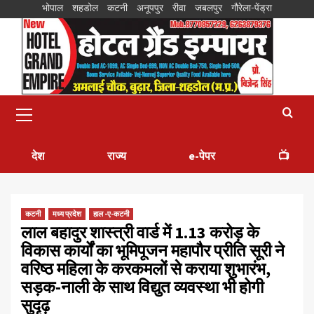
भोपाल
शहडोल
कटनी
अनूपपुर
रीवा
जबलपुर
गौरेला-पेंड्रा
देश
राज्य
e-पेपर
📺
कटनी
मध्य प्रदेश
हाल -ए-कटनी
लाल बहादुर शास्त्री वार्ड में 1.13 करोड़ के
विकास कार्यों का भूमिपूजन महापौर प्रीति सूरी ने
वरिष्ठ महिला के करकमलों से कराया शुभारंभ,
सड़क-नाली के साथ विद्युत व्यवस्था भी होगी
सुदृढ़