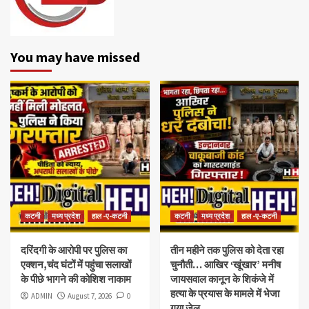
You may have missed
कटनी
मध्य प्रदेश
हाल -ए-कटनी
कटनी
मध्य प्रदेश
हाल -ए-कटनी
दरिंदगी के आरोपी पर पुलिस का
तीन महीने तक पुलिस को देता रहा
एक्शन,चंद घंटों में पहुंचा सलाखों
चुनौती… आखिर ‘खूंखार’ मनीष
के पीछे भागने की कोशिश नाकाम
जायसवाल कानून के शिकंजे में
हत्या के प्रयास के मामले में भेजा
ADMIN
August 7, 2026
0
गया जेल