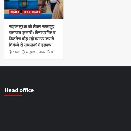
शहडोल
हाल-ए-शहडोल
सड़क सुरक्षा को लेकर सख्त हुए
यातायात प्रभारी : बिना परमिट व
फिटनेस दौड़ रही बस पर कसते
शिकंजे से संचालकों में हड़कंप
Staff
August 8, 2026
0
Head office