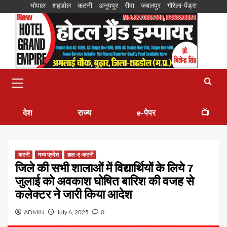
भोपाल
शहडोल
कटनी
अनूपपुर
रीवा
जबलपुर
गौरेला-पेंड्रा
देश
राज्य
e-पेपर
📺
कटनी
मध्य प्रदेश
हाल -ए-कटनी
जिले की सभी शालाओं में विद्यार्थियों के लिये 7
जुलाई को अवकाश घोषित बारिश की वजह से
कलेक्टर ने जारी किया आदेश
ADMIN
July 6, 2025
0