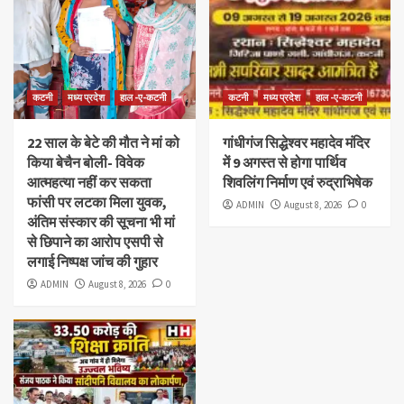
कटनी
मध्य प्रदेश
हाल -ए-कटनी
कटनी
मध्य प्रदेश
हाल -ए-कटनी
22 साल के बेटे की मौत ने मां को
गांधीगंज सिद्धेश्वर महादेव मंदिर
किया बेचैन बोली- विवेक
में 9 अगस्त से होगा पार्थिव
आत्महत्या नहीं कर सकता
शिवलिंग निर्माण एवं रुद्राभिषेक
फांसी पर लटका मिला युवक,
ADMIN
August 8, 2026
0
अंतिम संस्कार की सूचना भी मां
से छिपाने का आरोप एसपी से
लगाई निष्पक्ष जांच की गुहार
ADMIN
August 8, 2026
0