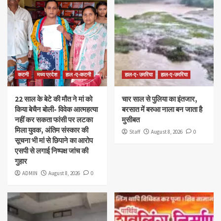
कटनी
मध्य प्रदेश
हाल -ए-कटनी
हाल-ए- उमरिया
हाल-ए-उमरिया
22 साल के बेटे की मौत ने मां को
चार साल से पुलिया का इंतजार,
किया बेचैन बोली- विवेक आत्महत्या
बरसात में बरुआ नाला बन जाता है
नहीं कर सकता फांसी पर लटका
मुसीबत
मिला युवक, अंतिम संस्कार की
Staff
August 8, 2026
0
सूचना भी मां से छिपाने का आरोप
एसपी से लगाई निष्पक्ष जांच की
गुहार
ADMIN
August 8, 2026
0