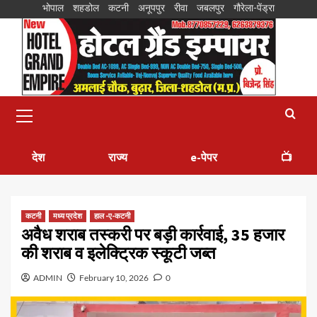
भोपाल
शहडोल
कटनी
अनूपपुर
रीवा
जबलपुर
गौरेला-पेंड्रा
देश
राज्य
e-पेपर
📺
कटनी
मध्य प्रदेश
हाल -ए-कटनी
अवैध शराब तस्करी पर बड़ी कार्रवाई, 35 हजार
की शराब व इलेक्ट्रिक स्कूटी जब्त
ADMIN
February 10, 2026
0