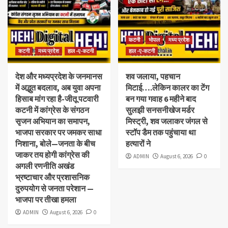
कटनी
भोपाल
मध्य प्रदेश
कटनी
मध्य प्रदेश
हाल -ए-कटनी
हाल -ए-कटनी
देश और मध्यप्रदेश के जनमानस
शव जलाया, पहचान
में अद्भुत बदलाव, अब युवा अपना
मिटाई….लेकिन कालर का टेंग
हिसाब मांग रहा है-जीतू पटवारी
बन गया गवाह 6 महीने बाद
कटनी में कांग्रेस के संगठन
सुलझी सनसनीखेज मर्डर
सृजन अभियान का समापन,
मिस्ट्री, शव जलाकर जंगल से
भाजपा सरकार पर जमकर साधा
स्टॉप डैम तक पहुंचाया था
निशाना, बोले—जनता के बीच
हत्यारों ने
जाकर तय होगी कांग्रेस की
ADMIN
August 6, 2026
0
अगली रणनीति अखंड
भ्रष्टाचार और प्रशासनिक
दुरुपयोग से जनता परेशान —
भाजपा पर तीखा हमला
ADMIN
August 6, 2026
0