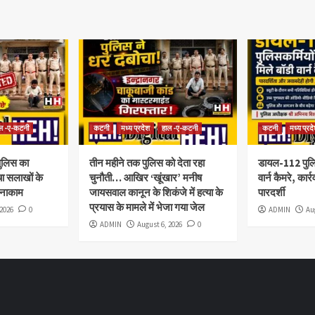
ल -ए-कटनी
कटनी
मध्य प्रदेश
हाल -ए-कटनी
कटनी
मध्य प्रद
पुलिस का
तीन महीने तक पुलिस को देता रहा
डायल-112 पुलिस
ंचा सलाखों के
चुनौती… आखिर ‘खूंखार’ मनीष
वार्न कैमरे, कार
 नाकाम
जायसवाल कानून के शिकंजे में हत्या के
पारदर्शी
प्रयास के मामले में भेजा गया जेल
 2026
0
ADMIN
Au
ADMIN
August 6, 2026
0