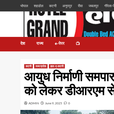
भोपाल
शहडोल
कटनी
अनूपपुर
रीवा
जबलपुर
गौरेला-पे
देश
राज्य
e-पेपर
📺
कटनी
मध्य प्रदेश
हाल -ए-कटनी
आयुध निर्माणी समपा
को लेकर डीआरएम से
ADMIN
June 9, 2025
0