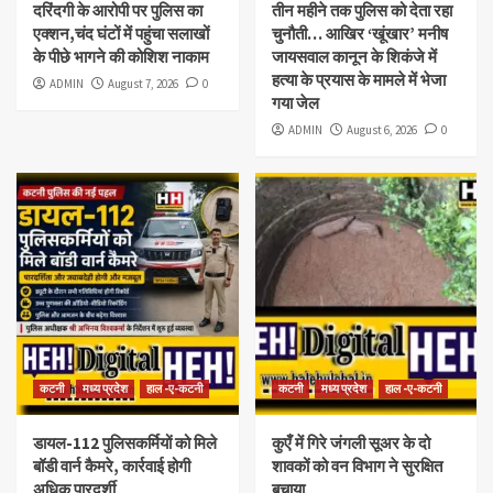
दरिंदगी के आरोपी पर पुलिस का
तीन महीने तक पुलिस को देता रहा
एक्शन,चंद घंटों में पहुंचा सलाखों
चुनौती… आखिर ‘खूंखार’ मनीष
के पीछे भागने की कोशिश नाकाम
जायसवाल कानून के शिकंजे में
हत्या के प्रयास के मामले में भेजा
ADMIN
August 7, 2026
0
गया जेल
ADMIN
August 6, 2026
0
कटनी
मध्य प्रदेश
हाल -ए-कटनी
कटनी
मध्य प्रदेश
हाल -ए-कटनी
डायल-112 पुलिसकर्मियों को मिले
कुएँ में गिरे जंगली सूअर के दो
बॉडी वार्न कैमरे, कार्रवाई होगी
शावकों को वन विभाग ने सुरक्षित
अधिक पारदर्शी
बचाया