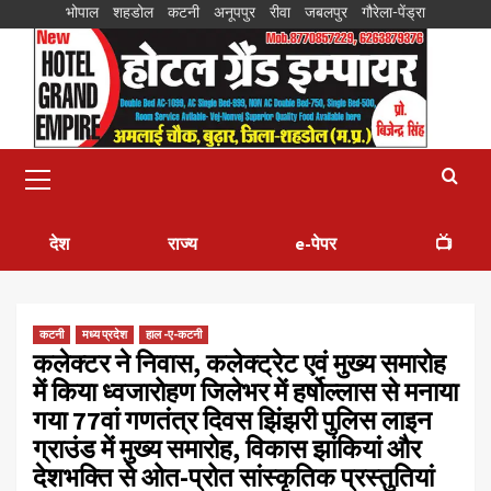
भोपाल
शहडोल
कटनी
अनूपपुर
रीवा
जबलपुर
गौरेला-पेंड्रा
देश
राज्य
e-पेपर
📺
कटनी
मध्य प्रदेश
हाल -ए-कटनी
कलेक्टर ने निवास, कलेक्ट्रेट एवं मुख्य समारोह
में किया ध्वजारोहण जिलेभर में हर्षोल्लास से मनाया
गया 77वां गणतंत्र दिवस झिंझरी पुलिस लाइन
ग्राउंड में मुख्य समारोह, विकास झांकियां और
देशभक्ति से ओत-प्रोत सांस्कृतिक प्रस्तुतियां