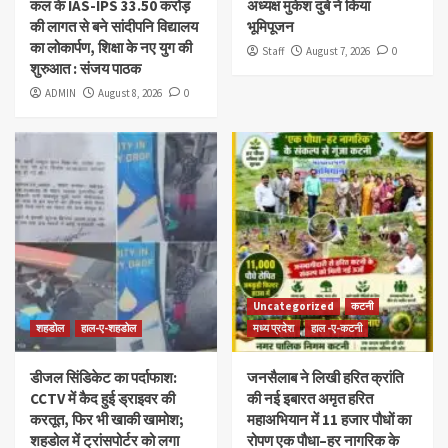
कल के IAS-IPS 33.50 करोड़
अध्यक्ष मुकेश दुबे ने किया
की लागत से बने सांदीपनि विद्यालय
भूमिपूजन
का लोकार्पण, शिक्षा के नए युग की
Staff
August 7, 2026
0
शुरुआत : संजय पाठक
ADMIN
August 8, 2026
0
Uncategorized
कटनी
शहडोल
हाल-ए-शहडोल
मध्य प्रदेश
हाल -ए-कटनी
डीजल सिंडिकेट का पर्दाफाश:
जनसैलाब ने लिखी हरित क्रांति
CCTV में कैद हुई ड्राइवर की
की नई इबारत अमृत हरित
करतूत, फिर भी खाकी खामोश;
महाअभियान में 11 हजार पौधों का
शहडोल में ट्रांसपोर्टर को लगा
रोपण एक पौधा–हर नागरिक के