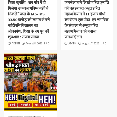
शिक्षा क्रांति:-अब गांव में ही
जनसैलाब ने लिखी हरित क्रांति
मिलेगा उज्ज्वल भविष्य यहीं से
की नई इबारत अमृत हरित
निकलेंगे कल के IAS-IPS
महाअभियान में 11 हजार पौधों
33.50 करोड़ की लागत से बने
का रोपण एक पौधा–हर नागरिक
सांदीपनि विद्यालय का
के संकल्प ने अमृत हरित
लोकार्पण, शिक्षा के नए युग की
महाअभियान को बनाया
शुरुआत : संजय पाठक
जनआंदोलन
ADMIN
August 8, 2026
0
ADMIN
August 7, 2026
0
कटनी
मध्य प्रदेश
हाल -ए-कटनी