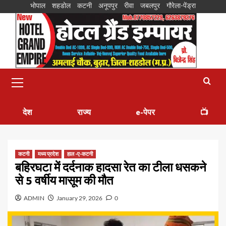
भोपाल
शहडोल
कटनी
अनूपपुर
रीवा
जबलपुर
गौरेला-पेंड्रा
देश
राज्य
e-पेपर
📺
कटनी
मध्य प्रदेश
हाल -ए-कटनी
बहिरघटा में दर्दनाक हादसा रेत का टीला धसकने
से 5 वर्षीय मासूम की मौत
ADMIN
January 29, 2026
0