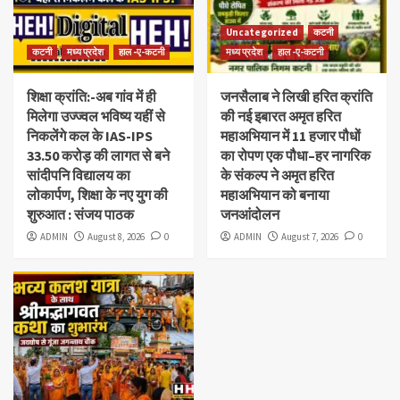
Uncategorized
कटनी
कटनी
मध्य प्रदेश
हाल -ए-कटनी
मध्य प्रदेश
हाल -ए-कटनी
शिक्षा क्रांति:-अब गांव में ही
जनसैलाब ने लिखी हरित क्रांति
मिलेगा उज्ज्वल भविष्य यहीं से
की नई इबारत अमृत हरित
निकलेंगे कल के IAS-IPS
महाअभियान में 11 हजार पौधों
33.50 करोड़ की लागत से बने
का रोपण एक पौधा–हर नागरिक
सांदीपनि विद्यालय का
के संकल्प ने अमृत हरित
लोकार्पण, शिक्षा के नए युग की
महाअभियान को बनाया
शुरुआत : संजय पाठक
जनआंदोलन
ADMIN
August 8, 2026
0
ADMIN
August 7, 2026
0