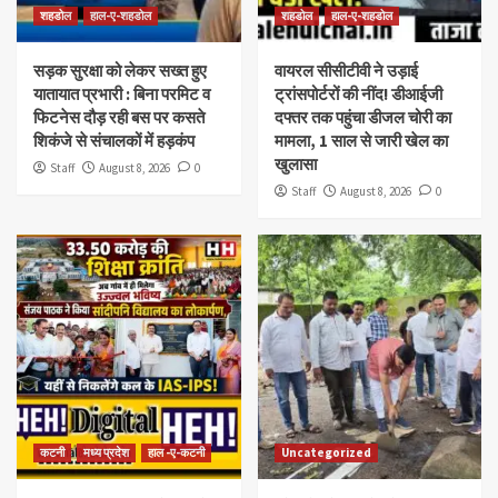
शहडोल
हाल-ए-शहडोल
शहडोल
हाल-ए-शहडोल
सड़क सुरक्षा को लेकर सख्त हुए
वायरल सीसीटीवी ने उड़ाई
यातायात प्रभारी : बिना परमिट व
ट्रांसपोर्टरों की नींद! डीआईजी
फिटनेस दौड़ रही बस पर कसते
दफ्तर तक पहुंचा डीजल चोरी का
शिकंजे से संचालकों में हड़कंप
मामला, 1 साल से जारी खेल का
खुलासा
Staff
August 8, 2026
0
Staff
August 8, 2026
0
कटनी
मध्य प्रदेश
हाल -ए-कटनी
Uncategorized