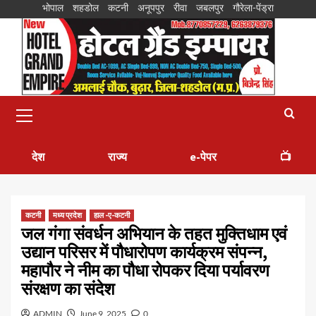
भोपाल
शहडोल
कटनी
अनूपपुर
रीवा
जबलपुर
गौरेला-पेंड्रा
देश
राज्य
e-पेपर
📺
कटनी
मध्य प्रदेश
हाल -ए-कटनी
जल गंगा संवर्धन अभियान के तहत मुक्तिधाम एवं
उद्यान परिसर में पौधारोपण कार्यक्रम संपन्न,
महापौर ने नीम का पौधा रोपकर दिया पर्यावरण
संरक्षण का संदेश
ADMIN
June 9, 2025
0