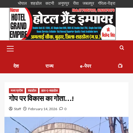
भोपाल
शहडोल
कटनी
अनूपपुर
रीवा
जबलपुर
गौरेला-पेंड्रा
देश
राज्य
e-पेपर
📺
मध्य प्रदेश
शहडोल
हाल-ए-शहडोल
गोप पर विकास का गोता…!
Staff
February 14, 2026
0