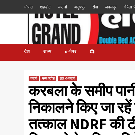
भोपाल
शहडोल
कटनी
अनूपपुर
रीवा
जबलपुर
गौरेला-पे
देश
राज्य
e-पेपर
📺
कटनी
मध्य प्रदेश
हाल -ए-कटनी
करबला के समीप पानी 
निकालने किए जा रहें 
तत्काल NDRF की टीम 