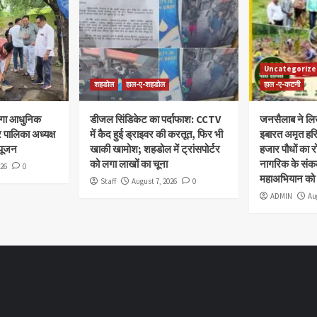
Uncategorize
शहडोल
हाल-ए-शहडोल
हाल -ए-कटनी
नेगा आधुनिक
डीजल सिंडिकेट का पर्दाफाश: CCTV
जनसैलाब ने लिख
र पालिका अध्यक्ष
में कैद हुई ड्राइवर की करतूत, फिर भी
इबारत अमृत हरि
िपूजन
खाकी खामोश; शहडोल में ट्रांसपोर्टर
हजार पौधों का 
को लगा लाखों का चूना
नागरिक के संकल
026
0
महाअभियान को
Staff
August 7, 2026
0
ADMIN
Au