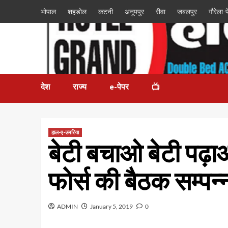
भोपाल
शहडोल
कटनी
अनूपपुर
रीवा
जबलपुर
गौरेला-पे
देश
राज्य
e-पेपर
📺
हाल-ए-उमरिया
बेटी बचाओ बेटी पढ़
फोर्स की बैठक सम्पन्
ADMIN
January 5, 2019
0