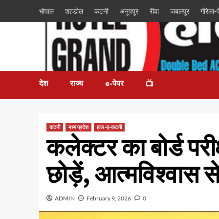
भोपाल
शहडोल
कटनी
अनूपपुर
रीवा
जबलपुर
गौरेला-पे
देश
राज्य
e-पेपर
📺
कटनी
मध्य प्रदेश
हाल -ए-कटनी
कलेक्टर का बोर्ड परीक
छोड़ें, आत्मविश्वास से
ADMIN
February 9, 2026
0