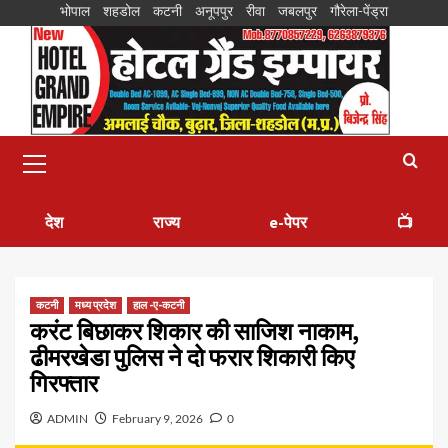
भोपाल
शहडोल
कटनी
अनूपपुर
रीवा
जबलपुर
गौरेला-पेंड्रा
देश
राज्य
e-पेपर
📺
कटनी
मध्य प्रदेश
हाल -ए-कटनी
करंट बिछाकर शिकार की साजिश नाकाम,
ढीमरखेडा पुलिस ने दो फरार शिकारी किए
गिरफ्तार
ADMIN
February 9, 2026
0