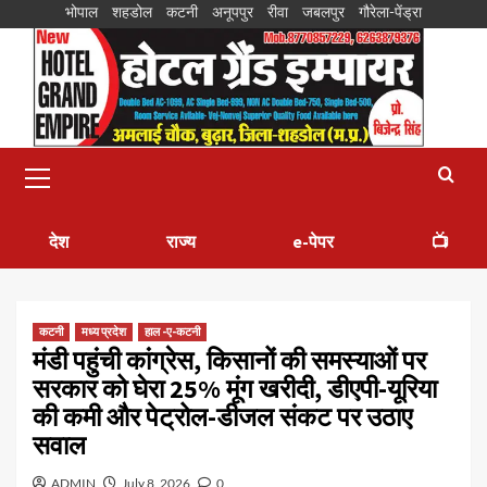
भोपाल
शहडोल
कटनी
अनूपपुर
रीवा
जबलपुर
गौरेला-पेंड्रा
देश
राज्य
e-पेपर
📺
कटनी
मध्य प्रदेश
हाल -ए-कटनी
मंडी पहुंची कांग्रेस, किसानों की समस्याओं पर
सरकार को घेरा 25% मूंग खरीदी, डीएपी-यूरिया
की कमी और पेट्रोल-डीजल संकट पर उठाए
सवाल
ADMIN
July 8, 2026
0