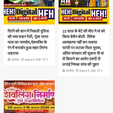
कटनी
मध्य प्रदेश
हाल -ए-कटनी
कटनी
मध्य प्रदेश
हाल -ए-कटनी
तिरंगे की शान में निकली पुलिस
22 साल के बेटे की मौत ने मां को
की भव्य वाहन रैली, गूंजा भारत
किया बेचैन बोली- विवेक
माता का जयघोष,देशभक्ति के
आत्महत्या नहीं कर सकता
रंग में सराबोर हुआ शहर तिरंगा
फांसी पर लटका मिला युवक,
लहराया
अंतिम संस्कार की सूचना भी मां
से छिपाने का आरोप एसपी से
ADMIN
August 9, 2026
0
लगाई निष्पक्ष जांच की गुहार
ADMIN
August 8, 2026
0