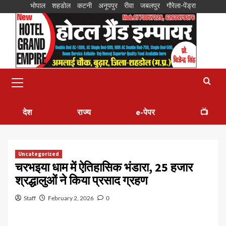
भोपाल
शहडोल
कटनी
अनूपपुर
रीवा
जबलपुर
गौरेला-पेंड्रा
देश
राज्य
e-पेपर
📺
Uncategorized
चरभइया धाम में ऐतिहासिक भंडारा, 25 हजार
श्रद्धालुओं ने किया प्रसाद ग्रहण
Staff
February 2, 2026
0