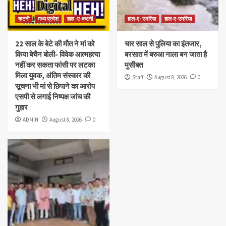
कटनी
मध्य प्रदेश
हाल -ए-कटनी
हाल-ए- उमरिया
हाल-ए-उमरिया
22 साल के बेटे की मौत ने मां को
चार साल से पुलिया का इंतजार,
किया बेचैन बोली- विवेक आत्महत्या
बरसात में बरुआ नाला बन जाता है
नहीं कर सकता फांसी पर लटका
मुसीबत
मिला युवक, अंतिम संस्कार की
Staff
August 8, 2026
0
सूचना भी मां से छिपाने का आरोप
एसपी से लगाई निष्पक्ष जांच की
गुहार
ADMIN
August 8, 2026
0