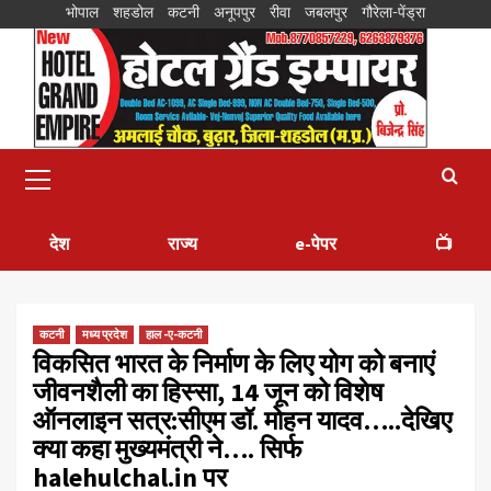
भोपाल
शहडोल
कटनी
अनूपपुर
रीवा
जबलपुर
गौरेला-पेंड्रा
देश
राज्य
e-पेपर
📺
कटनी
मध्य प्रदेश
हाल -ए-कटनी
विकसित भारत के निर्माण के लिए योग को बनाएं
जीवनशैली का हिस्सा, 14 जून को विशेष
ऑनलाइन सत्र:सीएम डॉ. मोहन यादव…..देखिए
क्या कहा मुख्यमंत्री ने…. सिर्फ
halehulchal.in पर