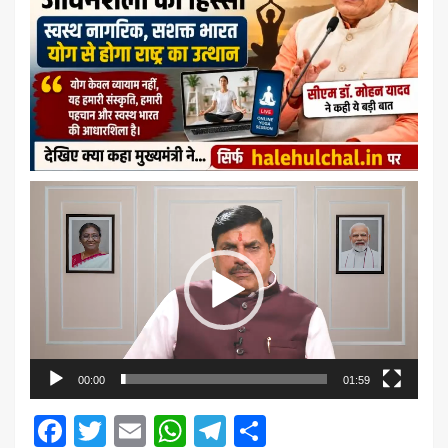
Video
Player
00:00
01:59
Facebook
Twitter
Email
WhatsApp
Telegram
Share