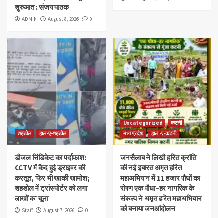
शुरुआत : संजय पाठक
ADMIN
August 8, 2026
0
Uncategorized
कटनी
शहडोल
हाल-ए-शहडोल
मध्य प्रदेश
हाल -ए-कटनी
डीजल सिंडिकेट का पर्दाफाश:
जनसैलाब ने लिखी हरित क्रांति
CCTV में कैद हुई ड्राइवर की
की नई इबारत अमृत हरित
करतूत, फिर भी खाकी खामोश;
महाअभियान में 11 हजार पौधों का
शहडोल में ट्रांसपोर्टर को लगा
रोपण एक पौधा–हर नागरिक के
लाखों का चूना
संकल्प ने अमृत हरित महाअभियान
को बनाया जनआंदोलन
Staff
August 7, 2026
0