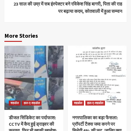
23 साल की उम्र में सब इंस्पेक्टर बने रविकेश सिंह बागरी, पिता की राह
पर बढ़ाया कदम, कोतवाली में हुआ सम्मान
More Stories
शहडोल
हाल-ए-शहडोल
शहडोल
हाल-ए-शहडोल
डीजल सिंडिकेट का पर्दाफाश:
नगरपालिका का बड़ा फैसला:
CCTV में कैद हुई ड्राइवर की
प्रॉपर्टी टैक्स जमा करने पर
करतूत, फिर भी खाकी खामोश;
मिलेगी 6% की छूट, जानिए क्या