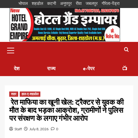
भोपाल
शहडोल
कटनी
अनूपपुर
रीवा
जबलपुर
गौरेला-पेंड्रा
देश
राज्य
e-पेपर
📺
शहर
हाल-ए-शहडोल
रेत माफिया का खूनी खेल: ट्रैक्टर से युवक की
मौत के बाद भड़का आक्रोश, ग्रामीणों ने पुलिस
पर संरक्षण के लगाए गंभीर आरोप
Staff
July 8, 2026
0