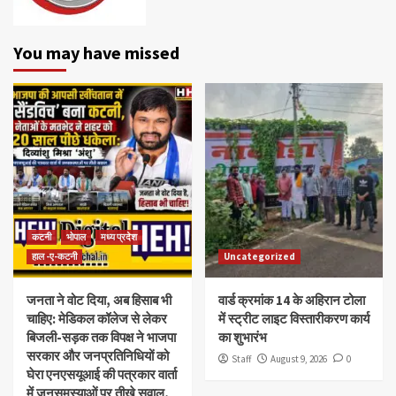
You may have missed
कटनी
भोपाल
मध्य प्रदेश
हाल -ए-कटनी
Uncategorized
जनता ने वोट दिया, अब हिसाब भी
वार्ड क्रमांक 14 के अहिरान टोला
चाहिए: मेडिकल कॉलेज से लेकर
में स्ट्रीट लाइट विस्तारीकरण कार्य
बिजली-सड़क तक विपक्ष ने भाजपा
का शुभारंभ
सरकार और जनप्रतिनिधियों को
Staff
August 9, 2026
0
घेरा एनएसयूआई की पत्रकार वार्ता
में जनसमस्याओं पर तीखे सवाल,