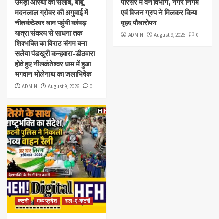
उमड़ा आस्था का सैलाब, बाबू
परिसर में वन विभाग, नगर निगम
मदनलाल ग्रोवर की अगुवाई में
एवं विजन ग्रुप ने मिलकर किया
नीलकंठेश्वर धाम पहुंची कांवड़
वृहद पौधारोपण
यात्रा संकल्प से साधना तक
ADMIN
August 9, 2026
0
शिवभक्ति का विराट संगम बना
सलैया पंडखुरी कन्हवारा-डीठवारा
होते हुए नीलकंठेश्वर धाम में हुआ
भगवान भोलेनाथ का जलाभिषेक
ADMIN
August 9, 2026
0
कटनी
मध्य प्रदेश
हाल -ए-कटनी