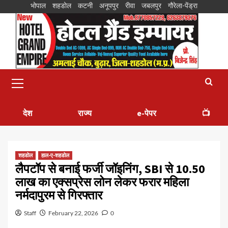
भोपाल
शहडोल
कटनी
अनूपपुर
रीवा
जबलपुर
गौरेला-पेंड्रा
देश
राज्य
e-पेपर
📺
शहडोल
हाल-ए-शहडोल
लैपटॉप से बनाई फर्जी जॉइनिंग, SBI से 10.50
लाख का एक्सप्रेस लोन लेकर फरार महिला
नर्मदापुरम से गिरफ्तार
Staff
February 22, 2026
0