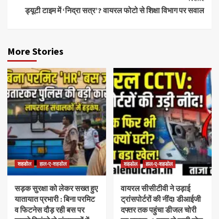
ड्यूटी टाइम में ‘निद्रा सत्र’? वायरल फोटो से शिक्षा विभाग पर सवाल
More Stories
शहडोल
हाल-ए-शहडोल
शहडोल
हाल-ए-शहडोल
सड़क सुरक्षा को लेकर सख्त हुए
वायरल सीसीटीवी ने उड़ाई
यातायात प्रभारी : बिना परमिट
ट्रांसपोर्टरों की नींद! डीआईजी
व फिटनेस दौड़ रही बस पर
दफ्तर तक पहुंचा डीजल चोरी