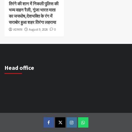
तिरंगे की शान में निकली पुलिस की
भव्य वाहन रैली, गूंजा भारत माता
का जयघोष,देशभक्ति के रंग में
सराबोर हुआ शहर तिरंगा लहराया
ADMIN
August 9, 2026
0
Head office