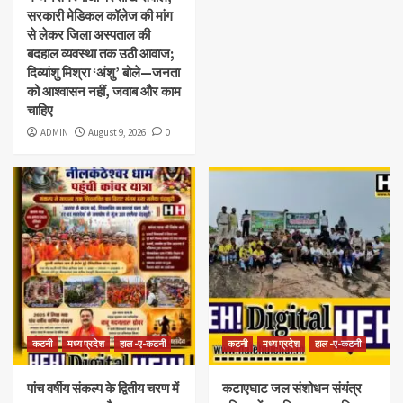
सरकारी मेडिकल कॉलेज की मांग
से लेकर जिला अस्पताल की
बदहाल व्यवस्था तक उठी आवाज;
दिव्यांशु मिश्रा ‘अंशु’ बोले—जनता
को आश्वासन नहीं, जवाब और काम
चाहिए
ADMIN
August 9, 2026
0
कटनी
मध्य प्रदेश
हाल -ए-कटनी
कटनी
मध्य प्रदेश
हाल -ए-कटनी
पांच वर्षीय संकल्प के द्वितीय चरण में
कटाएघाट जल संशोधन संयंत्र