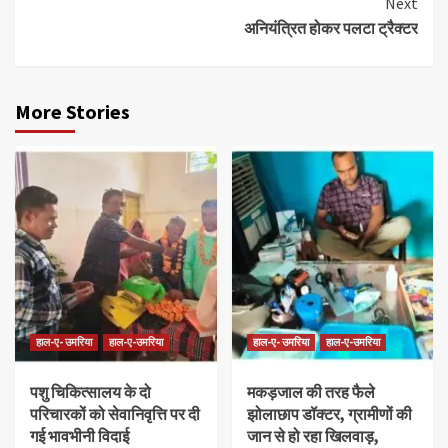
Next
अनियंत्रित होकर पलटा ट्रैक्टर
More Stories
हाल-ए- उमरिया
हाल-ए-उमरिया
हाल-ए- उमरिया
हाल-ए-उमरिया
पशु चिकित्सालय के दो
मकड़जाल की तरह फैले
परिचारकों को सेवानिवृत्ति पर दी
झोलाछाप डॉक्टर, ग्रामीणों की
गई भावभीनी विदाई
जान से हो रहा खिलवाड़,