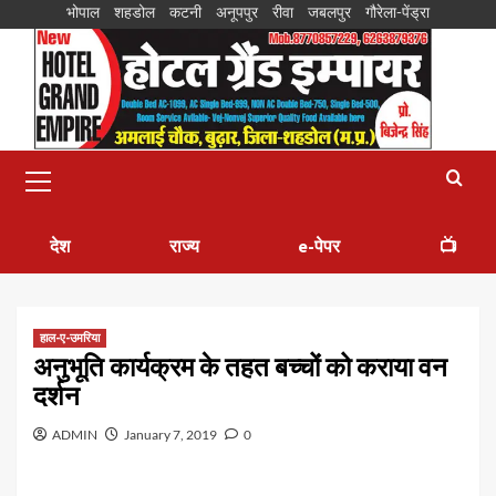
भोपाल
शहडोल
कटनी
अनूपपुर
रीवा
जबलपुर
गौरेला-पेंड्रा
देश
राज्य
e-पेपर
📺
हाल-ए-उमरिया
अनुभूति कार्यक्रम के तहत बच्चों को कराया वन
दर्शन
ADMIN
January 7, 2019
0