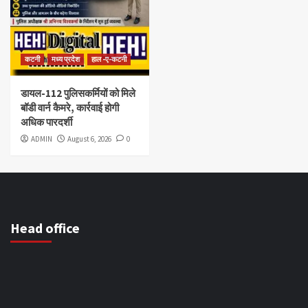
कटनी
मध्य प्रदेश
हाल -ए-कटनी
डायल-112 पुलिसकर्मियों को मिले
बॉडी वार्न कैमरे, कार्रवाई होगी
अधिक पारदर्शी
ADMIN
August 6, 2026
0
Head office