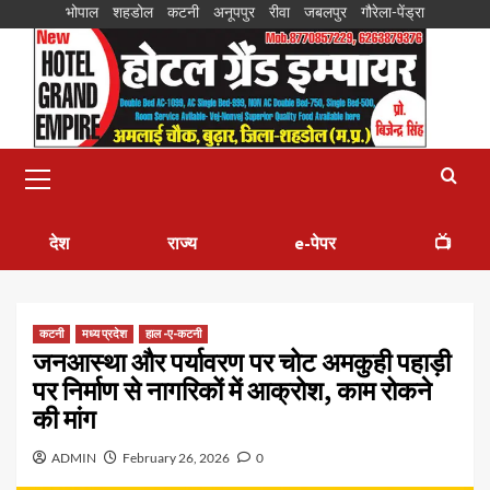
भोपाल
शहडोल
कटनी
अनूपपुर
रीवा
जबलपुर
गौरेला-पेंड्रा
देश
राज्य
e-पेपर
📺
कटनी
मध्य प्रदेश
हाल -ए-कटनी
जनआस्था और पर्यावरण पर चोट अमकुही पहाड़ी
पर निर्माण से नागरिकों में आक्रोश, काम रोकने
की मांग
ADMIN
February 26, 2026
0