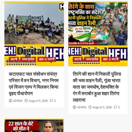
कटनी
मध्य प्रदेश
हाल -ए-कटनी
कटनी
मध्य प्रदेश
हाल -ए-कटनी
कटाएघाट जल संशोधन संयंत्र
तिरंगे की शान में निकली पुलिस
परिसर में वन विभाग, नगर निगम
की भव्य वाहन रैली, गूंजा भारत
एवं विजन ग्रुप ने मिलकर किया
माता का जयघोष,देशभक्ति के
वृहद पौधारोपण
रंग में सराबोर हुआ शहर तिरंगा
लहराया
ADMIN
August 9, 2026
0
ADMIN
August 9, 2026
0