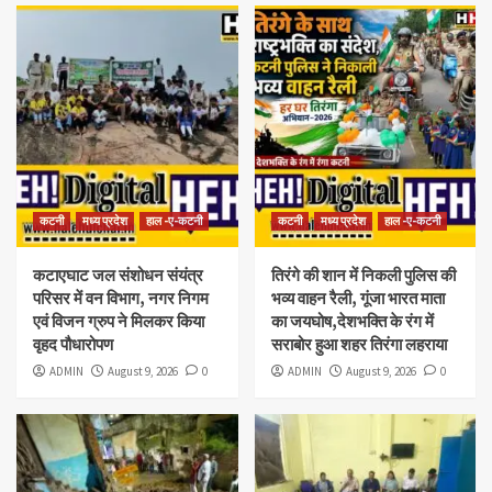
कटनी
मध्य प्रदेश
हाल -ए-कटनी
कटनी
मध्य प्रदेश
हाल -ए-कटनी
कटाएघाट जल संशोधन संयंत्र
तिरंगे की शान में निकली पुलिस की
परिसर में वन विभाग, नगर निगम
भव्य वाहन रैली, गूंजा भारत माता
एवं विजन ग्रुप ने मिलकर किया
का जयघोष,देशभक्ति के रंग में
वृहद पौधारोपण
सराबोर हुआ शहर तिरंगा लहराया
ADMIN
August 9, 2026
0
ADMIN
August 9, 2026
0