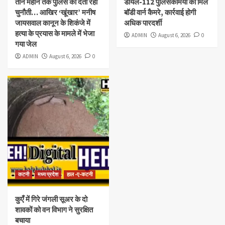
तीन महीने तक पुलिस को देता रहा
डायल-112 पुलिसकर्मियों को मिले
चुनौती… आखिर ‘खूंखार’ मनीष
बॉडी वार्न कैमरे, कार्रवाई होगी
जायसवाल कानून के शिकंजे में
अधिक पारदर्शी
हत्या के प्रयास के मामले में भेजा
ADMIN
August 6, 2026
0
गया जेल
ADMIN
August 6, 2026
0
कटनी
मध्य प्रदेश
हाल -ए-कटनी
कुएँ में गिरे जंगली सूअर के दो
शावकों को वन विभाग ने सुरक्षित
बचाया