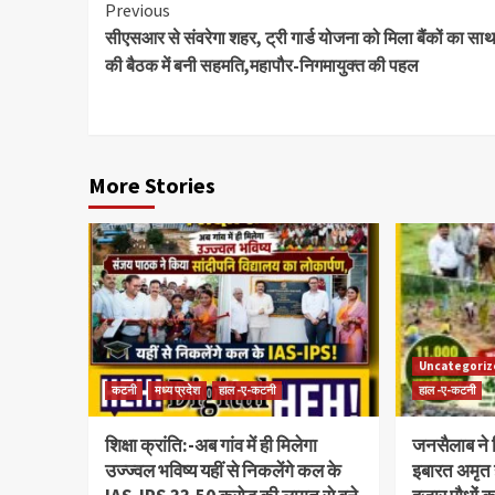
Previous
सीएसआर से संवरेगा शहर, ट्री गार्ड योजना को मिला बैंकों का सा
की बैठक में बनी सहमति,महापौर-निगमायुक्त की पहल
More Stories
Uncategori
कटनी
मध्य प्रदेश
हाल -ए-कटनी
हाल -ए-कटनी
शिक्षा क्रांति:-अब गांव में ही मिलेगा
जनसैलाब ने 
उज्ज्वल भविष्य यहीं से निकलेंगे कल के
इबारत अमृत 