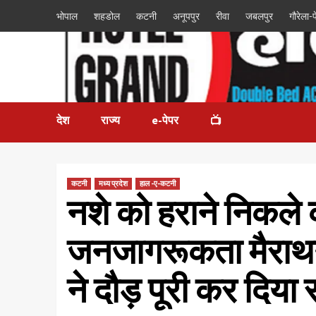
भोपाल
शहडोल
कटनी
अनूपपुर
रीवा
जबलपुर
गौरेला-पे
देश
राज्य
e-पेपर
📺
कटनी
मध्य प्रदेश
हाल -ए-कटनी
नशे को हराने निकले
जनजागरूकता मैराथन
ने दौड़ पूरी कर दिय