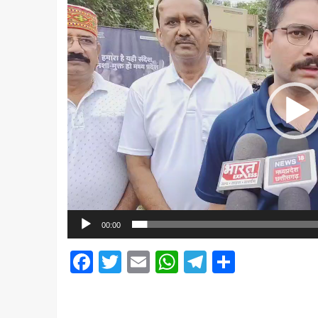
Player
00:00
Facebook
Twitter
Email
WhatsApp
Telegram
Share