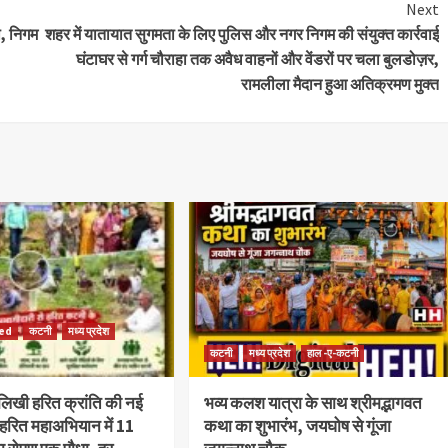
Next
थ, निगम
शहर में यातायात सुगमता के लिए पुलिस और नगर निगम की संयुक्त कार्रवाई
घंटाघर से गर्ग चौराहा तक अवैध वाहनों और वेंडरों पर चला बुलडोज़र,
रामलीला मैदान हुआ अतिक्रमण मुक्त
zed
कटनी
मध्य प्रदेश
कटनी
मध्य प्रदेश
हाल -ए-कटनी
लिखी हरित क्रांति की नई
भव्य कलश यात्रा के साथ श्रीमद्भागवत
हरित महाअभियान में 11
कथा का शुभारंभ, जयघोष से गूंजा