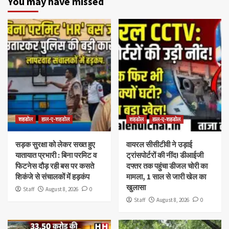
You may have missed
शहडोल
हाल-ए-शहडोल
शहडोल
हाल-ए-शहडोल
सड़क सुरक्षा को लेकर सख्त हुए
वायरल सीसीटीवी ने उड़ाई
यातायात प्रभारी : बिना परमिट व
ट्रांसपोर्टरों की नींद! डीआईजी
फिटनेस दौड़ रही बस पर कसते
दफ्तर तक पहुंचा डीजल चोरी का
शिकंजे से संचालकों में हड़कंप
मामला, 1 साल से जारी खेल का
खुलासा
Staff
August 8, 2026
0
Staff
August 8, 2026
0