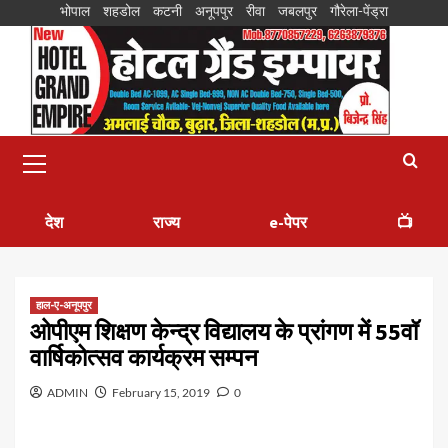
भोपाल
शहडोल
कटनी
अनूपपुर
रीवा
जबलपुर
गौरेला-पेंड्रा
देश
राज्य
e-पेपर
📺
हाल-ए-अनूपपुर
ओपीएम शिक्षण केन्द्र विद्यालय के प्रांगण में 55वॉ
वार्षिकोत्सव कार्यक्रम सम्पन
ADMIN
February 15, 2019
0