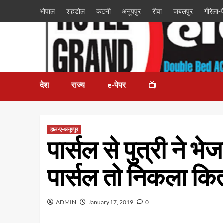
भोपाल
शहडोल
कटनी
अनूपपुर
रीवा
जबलपुर
गौरेला-पे
देश
राज्य
e-पेपर
📺
हाल-ए-अनूपपुर
पार्सल से पुत्री ने भ
पार्सल तो निकला कि
ADMIN
January 17, 2019
0