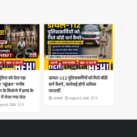
ेश
हाल -ए-कटनी
कटनी
मध्य प्रदेश
हाल -ए-कटनी
ुलिस को देता रहा
डायल-112 पुलिसकर्मियों को मिले बॉडी
‘खूंखार’ मनीष
वार्न कैमरे, कार्रवाई होगी अधिक
े शिकंजे में हत्या के
पारदर्शी
 में भेजा गया जेल
ADMIN
August 6, 2026
0
gust 6, 2026
0