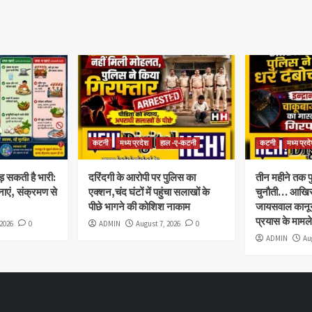
कटनी
मध्य प्रदेश
हाल -ए-कटनी
कटनी
मध्य प्रद
ड़ सकती है भारी:
दरिंदगी के आरोपी पर पुलिस का
तीन महीने तक प
ाएं, संक्रमण से
एक्शन,चंद घंटों में पहुंचा सलाखों के
चुनौती… आखिर 
पीछे भागने की कोशिश नाकाम
जायसवाल कानून क
प्रयास के मामले
 2026
0
ADMIN
August 7, 2026
0
ADMIN
Au