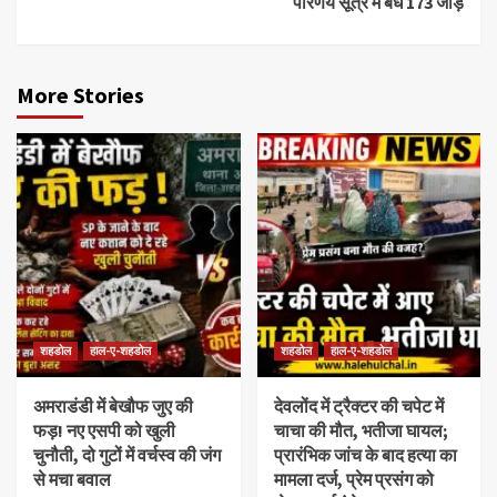
परिणय सूत्र में बंधे 173 जोड़े
More Stories
शहडोल
हाल-ए-शहडोल
शहडोल
हाल-ए-शहडोल
अमराडंडी में बेखौफ जुए की
देवलोंद में ट्रैक्टर की चपेट में
फड़! नए एसपी को खुली
चाचा की मौत, भतीजा घायल;
चुनौती, दो गुटों में वर्चस्व की जंग
प्रारंभिक जांच के बाद हत्या का
से मचा बवाल
मामला दर्ज, प्रेम प्रसंग को