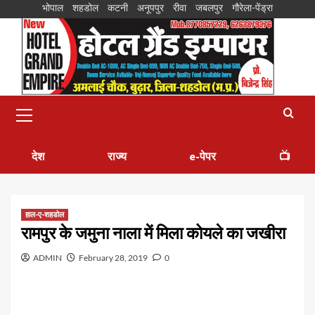
भोपाल
शहडोल
कटनी
अनूपपुर
रीवा
जबलपुर
गौरेला-पेंड्रा
देश
राज्य
e-पेपर
📺
हाल-ए-शहडोल
रामपुर के जमुना नाला में मिला कोयले का जखीरा
ADMIN
February 28, 2019
0