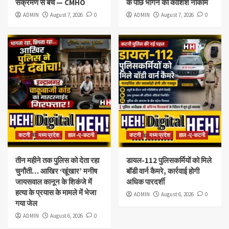
संक्रमण से बचें — CMHO
के पीछे भागने की कोशिश नाकाम
ADMIN
August 7, 2026
0
ADMIN
August 7, 2026
0
कटनी
मध्य प्रदेश
हाल -ए-कटनी
कटनी
मध्य प्रदेश
हाल -ए-कटनी
तीन महीने तक पुलिस को देता रहा
डायल-112 पुलिसकर्मियों को मिले
चुनौती… आखिर ‘खूंखार’ मनीष
बॉडी वार्न कैमरे, कार्रवाई होगी
जायसवाल कानून के शिकंजे में
अधिक पारदर्शी
हत्या के प्रयास के मामले में भेजा
ADMIN
August 6, 2026
0
गया जेल
ADMIN
August 6, 2026
0