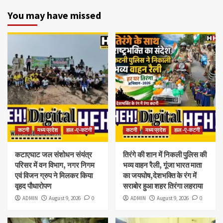
You may have missed
कटनी
मध्य प्रदेश
हाल -ए-कटनी
कटनी
मध्य प्रदेश
हाल -ए-कटनी
कटाएघाट जल संशोधन संयंत्र
तिरंगे की शान में निकली पुलिस की
परिसर में वन विभाग, नगर निगम
भव्य वाहन रैली, गूंजा भारत माता
एवं विजन ग्रुप ने मिलकर किया
का जयघोष,देशभक्ति के रंग में
वृहद पौधारोपण
सराबोर हुआ शहर तिरंगा लहराया
ADMIN
August 9, 2026
0
ADMIN
August 9, 2026
0