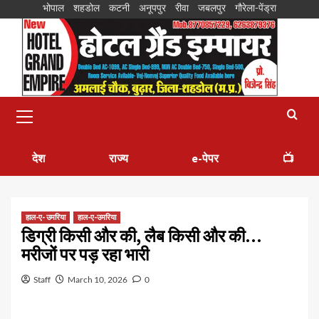
भोपाल
शहडोल
कटनी
अनूपपुर
रीवा
जबलपुर
गौरेला-पेंड्रा
देश
राज्य
e-पेपर
📺
हाल-ए- उमरिया
हाल-ए-उमरिया
डिग्री किसी और की, लैब किसी और की…
मरीजों पर पड़ रहा भारी
Staff
March 10, 2026
0