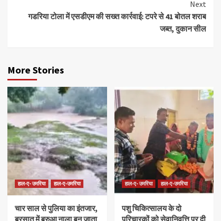
Next
गडरिया टोला में एसडीएम की सख्त कार्रवाई: टपरे से 41 बोतल शराब
जब्त, दुकान सील
More Stories
हाल-ए- उमरिया
हाल-ए-उमरिया
हाल-ए- उमरिया
हाल-ए-उमरिया
चार साल से पुलिया का इंतजार,
पशु चिकित्सालय के दो
बरसात में बरुआ नाला बन जाता
परिचारकों को सेवानिवृत्ति पर दी