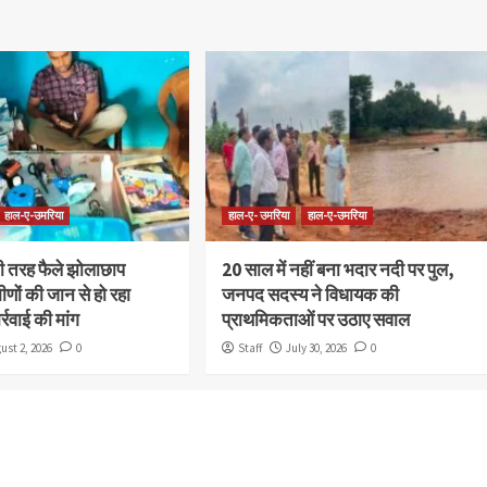
हाल-ए-उमरिया
हाल-ए- उमरिया
हाल-ए-उमरिया
 तरह फैले झोलाछाप
20 साल में नहीं बना भदार नदी पर पुल,
मीणों की जान से हो रहा
जनपद सदस्य ने विधायक की
्रवाई की मांग
प्राथमिकताओं पर उठाए सवाल
ust 2, 2026
0
Staff
July 30, 2026
0