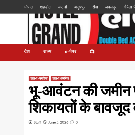
भोपाल
शहडोल
कटनी
अनूपपुर
रीवा
जबलपुर
गौरेला-पे
देश
राज्य
e-पेपर
📺
हाल-ए- उमरिया
हाल-ए-उमरिया
भू-आवंटन की जमीन प
शिकायतों के बावजूद क
Staff
June 5, 2026
0