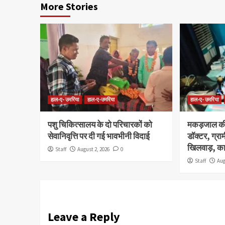
More Stories
हाल-ए- उमरिया
हाल-ए-उमरिया
हाल-ए- उमरिया
पशु चिकित्सालय के दो परिचारकों को
मकड़जाल की
सेवानिवृत्ति पर दी गई भावभीनी विदाई
डॉक्टर, ग्रा
खिलवाड़, कार
Staff
August 2, 2026
0
Staff
Aug
Leave a Reply